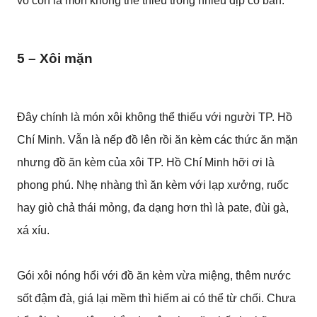
vò còn là món không thể thiếu trong nhiều dịp cỗ bàn.
5 – Xôi mặn
Đây chính là món xôi không thể thiếu với người TP. Hồ
Chí Minh. Vẫn là nếp đồ lên rồi ăn kèm các thức ăn mặn
nhưng đồ ăn kèm của xôi TP. Hồ Chí Minh hỡi ơi là
phong phú. Nhẹ nhàng thì ăn kèm với lạp xưởng, ruốc
hay giò chả thái mỏng, đa dạng hơn thì là pate, đùi gà,
xá xíu.
Gói xôi nóng hổi với đồ ăn kèm vừa miệng, thêm nước
sốt đậm đà, giá lại mềm thì hiếm ai có thể từ chối. Chưa