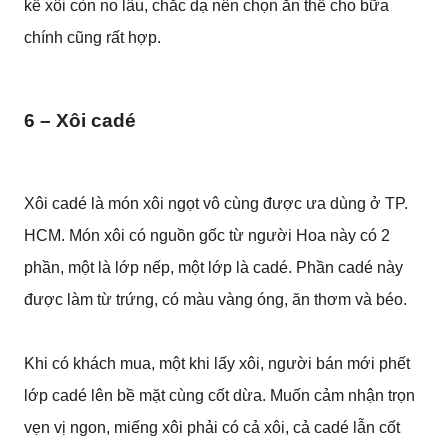
kể xôi còn no lâu, chắc dạ nên chọn ăn thế cho bữa
chính cũng rất hợp.
6 – Xôi cadé
Xôi cadé là món xôi ngọt vô cùng được ưa dùng ở TP.
HCM. Món xôi có nguồn gốc từ người Hoa này có 2
phần, một là lớp nếp, một lớp là cadé. Phần cadé này
được làm từ trứng, có màu vàng óng, ăn thơm và béo.
Khi có khách mua, một khi lấy xôi, người bán mới phết
lớp cadé lên bề mặt cùng cốt dừa. Muốn cảm nhận trọn
vẹn vị ngon, miếng xôi phải có cả xôi, cả cadé lẫn cốt