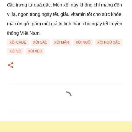
đặc trưng từ quả gấc. Món xôi này không chỉ mang đến
vị lạ, ngon trong ngày tết, giàu vitamin tốt cho sức khỏe
mà còn gửi gắm một giá trị tinh thần cho ngày tết truyền
thống Việt Nam.
XÔI CADÉ
XÔI GẤC
XÔI MẶN
XÔI NGÔ
XÔI NGŨ SẮC
XÔI VÒ
XÔI XÉO
C
o
m
m
e