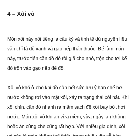
4 – Xôi vò
Món xôi này nổi tiếng là cầu kỳ và tinh tế dù nguyên liệu
vẫn chỉ là đỗ xanh và gạo nếp thân thuộc. Để làm món
này, trước tiên cần đồ đỗ rồi giã cho nhỏ, trộn cho tơi kế
đó trộn vào gạo nếp để đồ.
Xôi vò khó ở chỗ khi đồ cần hết sức lưu ý hạn chế hơi
nước không rơi vào mặt xôi, xảy ra trạng thái xôi nát. Khi
xôi chín, cần đổ nhanh ra mâm sạch để xôi bay bớt hơi
nước. Món xôi vò khi ăn vừa mềm, vừa ngậy, ăn không
hoặc ăn cùng chè cũng rất hợp. Với nhiều gia đình, xôi